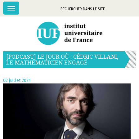
Menu
Mots-
clés
[PODCAST] LE JOUR OÙ : CÉDRIC VILLANI,
LE MATHÉMATICIEN ENGAGÉ
02 juillet 2021