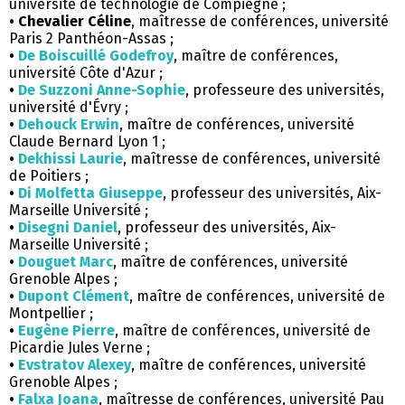
université de technologie de Compiègne ;
• Chevalier Céline
, maîtresse de conférences, université
Paris 2 Panthéon-Assas ;
•
De Boiscuillé Godefroy
, maître de conférences,
université Côte d'Azur ;
•
De Suzzoni Anne-Sophie
, professeure des universités,
université d'Évry ;
•
Dehouck Erwin
, maître de conférences, université
Claude Bernard Lyon 1 ;
•
Dekhissi Laurie
, maîtresse de conférences, université
de Poitiers ;
•
Di Molfetta Giuseppe
, professeur des universités, Aix-
Marseille Université ;
•
Disegni Daniel
, professeur des universités, Aix-
Marseille Université ;
•
Douguet Marc
, maître de conférences, université
Grenoble Alpes ;
•
Dupont Clément
, maître de conférences, université de
Montpellier ;
•
Eugène Pierre
, maître de conférences, université de
Picardie Jules Verne ;
•
Evstratov Alexey
, maître de conférences, université
Grenoble Alpes ;
•
Falxa Joana
, maîtresse de conférences, université Pau