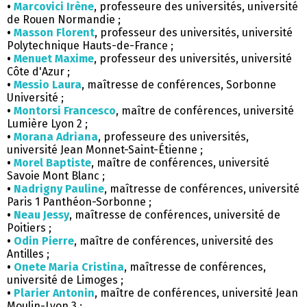
•
Marcovici Irène
, professeure des universités, université
de Rouen Normandie ;
•
Masson Florent
, professeur des universités, université
Polytechnique Hauts-de-France ;
•
Menuet Maxime
, professeur des universités, université
Côte d'Azur ;
•
Messio Laura
, maîtresse de conférences, Sorbonne
Université ;
•
Montorsi Francesco
, maître de conférences, université
Lumière Lyon 2 ;
•
Morana
Adriana
, professeure des universités,
université Jean Monnet-Saint-Étienne ;
•
Morel Baptiste
, maître de conférences, université
Savoie Mont Blanc ;
•
Nadrigny Pauline
, maîtresse de conférences, université
Paris 1 Panthéon-Sorbonne ;
•
Neau
Jessy
, maîtresse de conférences, université de
Poitiers ;
•
Odin Pierre
, maître de conférences, université des
Antilles ;
•
Onete Maria Cristina
, maîtresse de conférences,
université de Limoges ;
•
Plarier Antonin
, maître de conférences, université Jean
Moulin-Lyon 3 ;