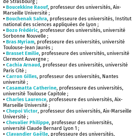
de Strasbourg ;
•
Boucekkine Raouf
, professeur des universités, Aix-
Marseille Université ;
•
Bouchenak Sahra
, professeure des universités, Institut
national des sciences appliquées de Lyon ;
•
Bozo Frédéric
, professeur des universités, université
Sorbonne Nouvelle ;
•
Bras Myriam
, professeure des universités, université
Toulouse-Jean Jaurès ;
•
Brasset Emilie
, professeure des universités, université
Clermont Auvergne ;
•
Cachia Arnaud
, professeur des universités, université
Paris Cité ;
•
Carron Gilles
, professeur des universités, Nantes
université ;
•
Casamatta Catherine
, professeure des universités,
université Toulouse Capitole ;
•
Charles Laurence
, professeure des universités, Aix-
Marseille Université ;
•
Chepoi Victor
, professeur des universités, Aix-Marseille
Université ;
•
Chevalier Philippe
, professeur des universités,
université Claude Bernard Lyon 1 ;
•
Clavandier Gaëlle
, professeure des universités,