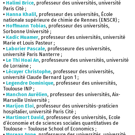
•
Halimi Brice
, professeur des universités, université
Paris Cité ;
•
Hanna Khalil
, professeur des universités, École
nationale supérieure de chimie de Rennes (ENSCR) ;
•
Hoffmann Tobias
, professeur des universités,
Sorbonne Université ;
•
Kadic Muamer
, professeur des universités, université
Marie et Louis Pasteur ;
•
Laborier Pascale
, professeure des universités,
université Paris Nanterre ;
•
Le Thi Hoai An
, professeure des universités, université
de Lorraine ;
•
Lécuyer Christophe
, professeur des universités,
université Claude Bernard Lyon 1 ;
•
Legendre Dominique
, professeur des universités,
Toulouse INP ;
•
Manchon Aurélien
, professeur des universités, Aix-
Marseille Université ;
•
Marijon Eloi
, professeur des universités-praticien
hospitalier, université Paris Cité ;
•
Martimort David
, professeur des universités, Ecole
d’économie et de sciences sociales quantitatives de
Toulouse – Toulouse School of Economics ;
•
Moreau Anne
, professeure des universités, université