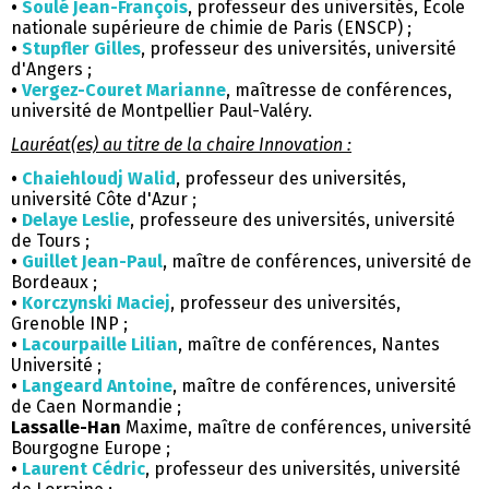
•
Soulé Jean-François
, professeur des universités, École
nationale supérieure de chimie de Paris (ENSCP) ;
•
Stupfler Gilles
, professeur des universités, université
d'Angers ;
•
Vergez-Couret Marianne
, maîtresse de conférences,
université de Montpellier Paul-Valéry.
Lauréat(es) au titre de la chaire Innovation :
•
Chaiehloudj Walid
, professeur des universités,
université Côte d'Azur ;
•
Delaye Leslie
, professeure des universités, université
de Tours ;
•
Guillet Jean-Paul
, maître de conférences, université de
Bordeaux ;
•
Korczynski Maciej
, professeur des universités,
Grenoble INP ;
•
Lacourpaille Lilian
, maître de conférences, Nantes
Université ;
•
Langeard Antoine
, maître de conférences, université
de Caen Normandie ;
Lassalle-Han
Maxime, maître de conférences, université
Bourgogne Europe ;
•
Laurent Cédric
, professeur des universités, université