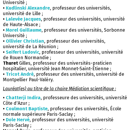
Université ;
•
Kudlinski Alexandre
, professeur des universités,
université de Lille ;
•
Lalevée Jacques
, professeur des universités, université
de Haute-Alsace ;
•
Morel Guillaume
, professeur des universités, Sorbonne
Université ;
•
Ollivier Christian
, professeur des universités,
université de La Réunion ;
•
Seifert Ludovic
, professeur des universités, université
de Rouen Normandie ;
Thuret
Gilles, professeur des universités-praticien
hospitalier, université Jean Monnet-Saint-Étienne ;
•
Tricot André
, professeur des universités, université de
Montpellier Paul-Valéry.
Lauréat(es) au titre de la chaire Médiation scientifique :
•
Chatterji Indira
, professeure des universités, université
Côte d'Azur ;
•
Coulmont Baptiste
, professeur des universités, École
normale supérieure Paris-Saclay ;
•
Dole Hervé
, professeur des universités, université
Paris-Saclay ;