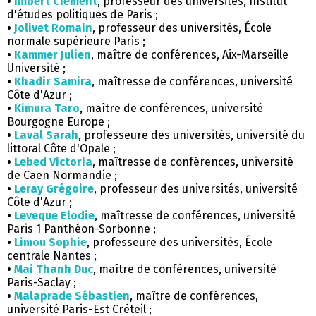
•
Imbert Clement
, professeur des universités, Institut
d'études politiques de Paris ;
•
Jolivet Romain
, professeur des universités, École
normale supérieure Paris ;
•
Kammer Julien
, maître de conférences, Aix-Marseille
Université ;
•
Khadir Samira
, maîtresse de conférences, université
Côte d'Azur ;
•
Kimura Taro
, maître de conférences, université
Bourgogne Europe ;
•
Laval Sarah
, professeure des universités, université du
littoral Côte d'Opale ;
•
Lebed Victoria
, maîtresse de conférences, université
de Caen Normandie ;
•
Leray Grégoire
, professeur des universités, université
Côte d'Azur ;
•
Leveque Elodie
, maîtresse de conférences, université
Paris 1 Panthéon-Sorbonne ;
•
Limou Sophie
, professeure des universités, École
centrale Nantes ;
•
Mai Thanh Duc
, maître de conférences, université
Paris-Saclay ;
•
Malaprade Sébastien
, maître de conférences,
université Paris-Est Créteil ;