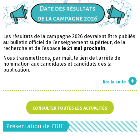
Les résultats de la campagne 2026 devraient être publiés
au bulletin officiel de l’enseignement supérieur, de la
recherche et de l’espace
le 21 mai prochain
.
Nous transmettrons, par mail, le lien de l’arrêté de
nomination aux candidates et candidats dès la
publication.
date
lire la suite
des
résult
de
la
CONSULTER TOUTES LES ACTUALITÉS
campa
iuf
2026
Présentation de l'IUF