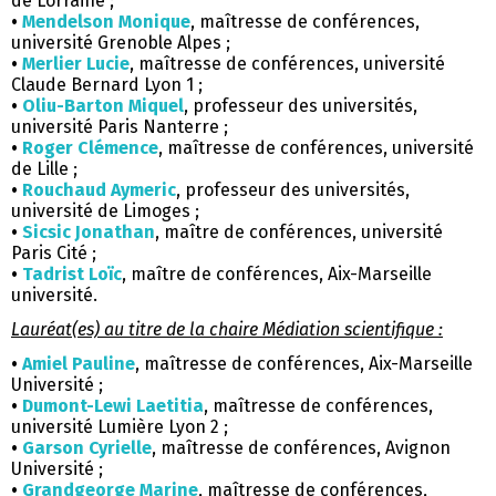
de Lorraine ;
•
Mendelson Monique
, maîtresse de conférences,
université Grenoble Alpes ;
•
Merlier Lucie
, maîtresse de conférences, université
Claude Bernard Lyon 1 ;
•
Oliu-Barton Miquel
, professeur des universités,
université Paris Nanterre ;
•
Roger Clémence
, maîtresse de conférences, université
de Lille ;
•
Rouchaud Aymeric
, professeur des universités,
université de Limoges ;
•
Sicsic Jonathan
, maître de conférences, université
Paris Cité ;
•
Tadrist Loïc
, maître de conférences, Aix-Marseille
université.
Lauréat(es) au titre de la chaire Médiation scientifique :
•
Amiel Pauline
, maîtresse de conférences, Aix-Marseille
Université ;
•
Dumont-Lewi Laetitia
, maîtresse de conférences,
université Lumière Lyon 2 ;
•
Garson Cyrielle
, maîtresse de conférences, Avignon
Université ;
•
Grandgeorge
Marine
, maîtresse de conférences,