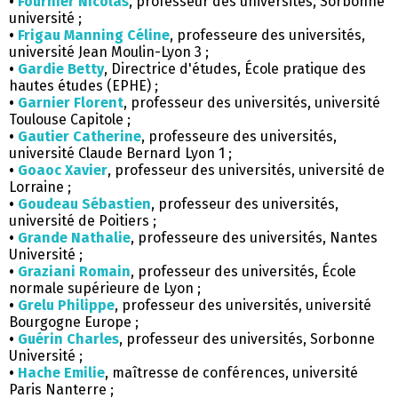
•
Fournier Nicolas
, professeur des universités, Sorbonne
université ;
•
Frigau Manning Céline
, professeure des universités,
université Jean Moulin-Lyon 3 ;
•
Gardie Betty
, Directrice d'études, École pratique des
hautes études (EPHE) ;
•
Garnier Florent
, professeur des universités, université
Toulouse Capitole ;
•
Gautier Catherine
, professeure des universités,
université Claude Bernard Lyon 1 ;
•
Goaoc Xavier
, professeur des universités, université de
Lorraine ;
•
Goudeau Sébastien
, professeur des universités,
université de Poitiers ;
•
Grande Nathalie
, professeure des universités, Nantes
Université ;
•
Graziani Romain
, professeur des universités, École
normale supérieure de Lyon ;
•
Grelu Philippe
, professeur des universités, université
Bourgogne Europe ;
•
Guérin Charles
, professeur des universités, Sorbonne
Université ;
•
Hache Emilie
, maîtresse de conférences, université
Paris Nanterre ;