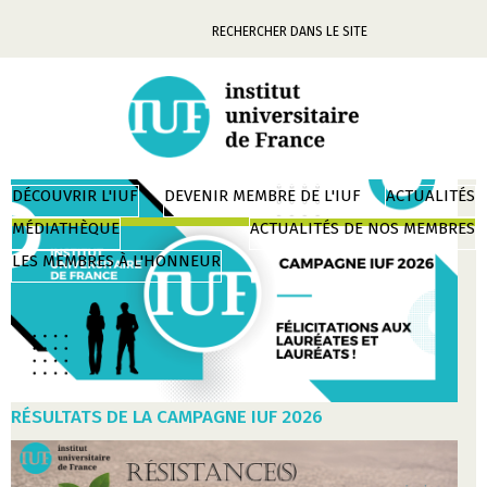
Mots-
clés
Aller
DÉCOUVRIR L'IUF
DEVENIR MEMBRE DE L'IUF
ACTUALITÉS
au
MÉDIATHÈQUE
ACTUALITÉS DE NOS MEMBRES
contenu
LES MEMBRES À L'HONNEUR
RÉSULTATS DE LA CAMPAGNE IUF 2026