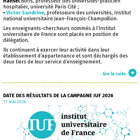
Hansel
Boris, professeur des universités-praticien
hospitalier, université Paris Cité ;
•
Victor Sandrine
, professeure des universités, Institut
national universitaire Jean-François-Champollion.
Les enseignants-chercheurs nommés à l’Institut
universitaire de France sont placés en position de
délégation.
Ils continuent à exercer leur activité dans leur
établissement d’appartenance et sont déchargés des
deux tiers de leur service d’enseignement.
résult
lire la suite
de
la
campa
DATE DES RÉSULTATS DE LA CAMPAGNE IUF 2026
iuf
11 mai 2026
2026