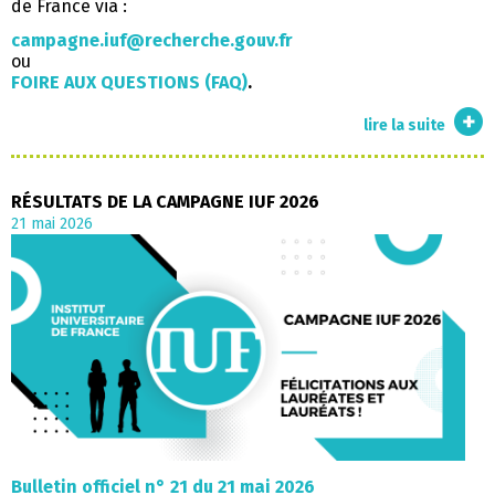
de France via :
campagne.iuf@recherche.gouv.fr
ou
FOIRE AUX QUESTIONS (FAQ)
.
ouvert
lire la suite
de
la
campa
RÉSULTATS DE LA CAMPAGNE IUF 2026
de
21 mai 2026
sélect
des
nouve
membr
iuf
junior
et
senior
2027
Bulletin officiel n° 21 du 21 mai 2026