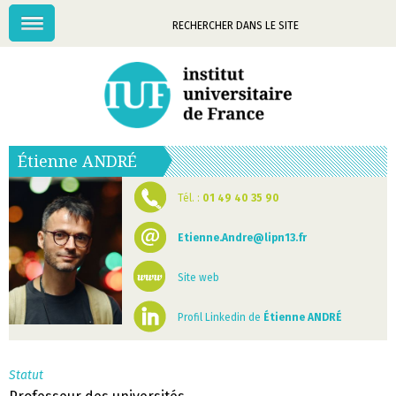
Menu
Mots-
clés
Étienne
ANDRÉ
Tél. :
01 49 40 35 90
Etienne.Andre@lipn13.fr
Site web
Profil Linkedin de
Étienne ANDRÉ
Statut