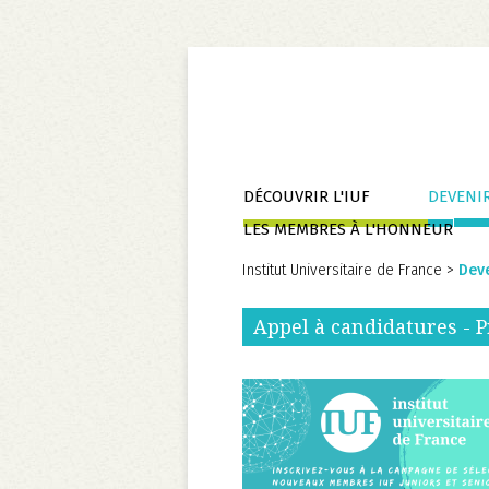
Aller
DÉCOUVRIR L'IUF
DEVENIR
au
LES MEMBRES À L'HONNEUR
contenu
Institut Universitaire de France
>
Dev
Appel à candidatures - 