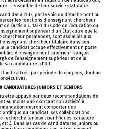
ercheurs déclarés en situation de handicap qui,
surer l’ensemble de leur service statutaire.
candidat à l'IUF, par la voie du détachement ou
 exercer les fonctions d'enseignant-chercheur
de l’article L. 123-1 du Code de l’éducation ou
enseignement supérieur d'un État autre que la
t-chercheur permanent, sont assimilés aux
 d'enseignant-chercheur titulaire dans son
ue le candidat occupe effectivement un poste
publics d’enseignement supérieur français
rgé de l’enseignement supérieur et de la
e sa candidature à l'IUF.
limité à trois par période de cinq ans, dont au
onsécutives.
 CANDIDATURES JUNIORS ET SENIORS
vra être appuyé par deux recommandations de
ont au moins une exerçant son activité à
commandation devront comporter une
cientifique du candidat, ses collaborations
de recherche (enjeux scientifiques, caractère
 etc.). Dans les cas de candidatures juniors ou
 médiation scientifique, ces lettres peuvent