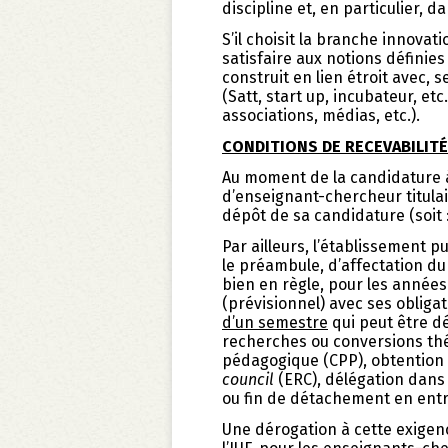
discipline et, en particulier,
S’il choisit la branche innovat
satisfaire aux notions définie
construit en lien étroit avec, 
(Satt, start up, incubateur, et
associations, médias, etc.).
CONDITIONS DE RECEVABILIT
Au moment de la candidature à l
d’enseignant-chercheur titul
dépôt de sa candidature (soit :
Par ailleurs, l’établissement
le préambule, d’affectation du
bien en règle, pour les années
(prévisionnel) avec ses oblig
d’un semestre
qui peut être dé
recherches ou conversions th
pédagogique (CPP), obtention 
council
(ERC), délégation dans
ou fin de détachement en entr
Une dérogation à cette exigen