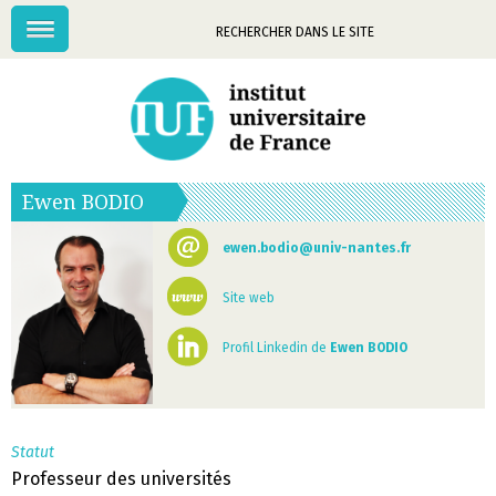
Menu
Mots-
clés
Ewen
BODIO
ewen.bodio@univ-nantes.fr
Site web
Profil Linkedin de
Ewen BODIO
Statut
Professeur des universités