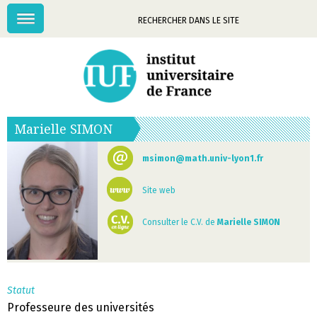
Menu
Mots-
clés
Marielle
SIMON
msimon@math.univ-lyon1.fr
Site web
Consulter le C.V. de
Marielle SIMON
Statut
Professeure des universités