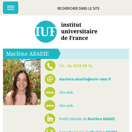
Menu
Mots-
clés
Marlène
ABADIE
Tél. :
04 13 55 09 74
marlene.abadie@univ-amu.fr
Site web
Site web
Profil Linkedin de
Marlène ABADIE