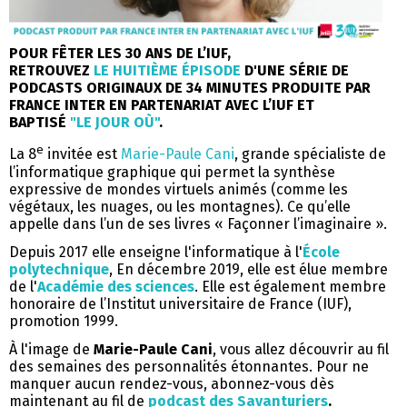
POUR FÊTER LES 30 ANS DE L’IUF,
RETROUVEZ
LE HUITIÈME ÉPISODE
D'UNE SÉRIE DE
PODCASTS ORIGINAUX DE 34 MINUTES PRODUITE PAR
FRANCE INTER EN PARTENARIAT AVEC L’IUF ET
BAPTISÉ
"LE JOUR OÙ"
.
e
La 8
invitée est
Marie-Paule Cani
, grande spécialiste de
l’informatique graphique qui permet la synthèse
expressive de mondes virtuels animés (comme les
végétaux, les nuages, ou les montagnes). Ce qu’elle
appelle dans l’un de ses livres « Façonner l’imaginaire ».
Depuis 2017 elle enseigne l'informatique à l'
École
polytechnique
, En décembre 2019, elle est élue membre
de l'
Académie des sciences
. Elle est également membre
honoraire de l’Institut universitaire de France (IUF),
promotion 1999.
À l'image de
Marie-Paule Cani
, vous allez découvrir au fil
des semaines des personnalités étonnantes. Pour ne
manquer aucun rendez-vous, abonnez-vous dès
maintenant au fil de
podcast des
Savanturiers
.