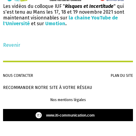
Les vidéos du colloque IUF "
Risques et Incertitude
" qui
s'est tenu au Mans les 17, 18 et 19 novembre 2021 sont
maintenant visionnables sur
la chaine YouTube de
l'Université
et sur
Umotion
.
Revenir
Aller
NOUS CONTACTER
PLAN DU SITE
au
contenu
RECOMMANDER NOTRE SITE À VOTRE RÉSEAU
Aller
Nos mentions légales
au
contenu
www.iti-communication.com