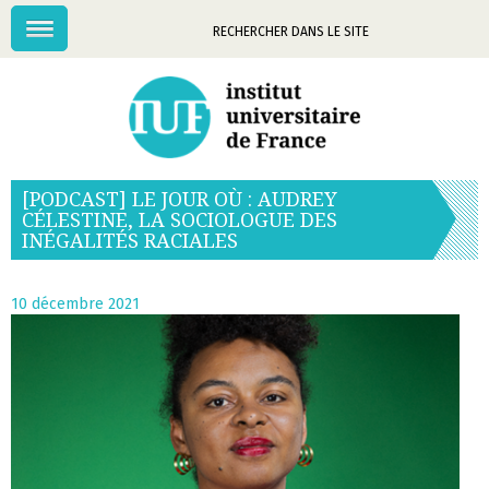
Menu
Mots-
clés
[PODCAST] LE JOUR OÙ : AUDREY
CÉLESTINE, LA SOCIOLOGUE DES
INÉGALITÉS RACIALES
10 décembre 2021