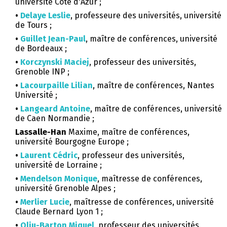
université Côte d'Azur ;
•
Delaye Leslie
, professeure des universités, université
de Tours ;
•
Guillet Jean-Paul
, maître de conférences, université
de Bordeaux ;
•
Korczynski Maciej
, professeur des universités,
Grenoble INP ;
•
Lacourpaille Lilian
, maître de conférences, Nantes
Université ;
•
Langeard Antoine
, maître de conférences, université
de Caen Normandie ;
Lassalle-Han
Maxime, maître de conférences,
université Bourgogne Europe ;
•
Laurent Cédric
, professeur des universités,
université de Lorraine ;
•
Mendelson Monique
, maîtresse de conférences,
université Grenoble Alpes ;
•
Merlier Lucie
, maîtresse de conférences, université
Claude Bernard Lyon 1 ;
•
Oliu-Barton Miquel
, professeur des universités,