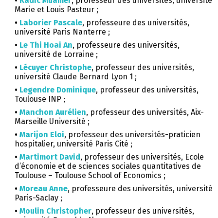
•
Kadic Muamer
, professeur des universités, université
Marie et Louis Pasteur ;
•
Laborier Pascale
, professeure des universités,
université Paris Nanterre ;
•
Le Thi Hoai An
, professeure des universités,
université de Lorraine ;
•
Lécuyer Christophe
, professeur des universités,
université Claude Bernard Lyon 1 ;
•
Legendre Dominique
, professeur des universités,
Toulouse INP ;
•
Manchon Aurélien
, professeur des universités, Aix-
Marseille Université ;
•
Marijon Eloi
, professeur des universités-praticien
hospitalier, université Paris Cité ;
•
Martimort David
, professeur des universités, Ecole
d’économie et de sciences sociales quantitatives de
Toulouse – Toulouse School of Economics ;
•
Moreau Anne
, professeure des universités, université
Paris-Saclay ;
•
Moulin Christopher
, professeur des universités,