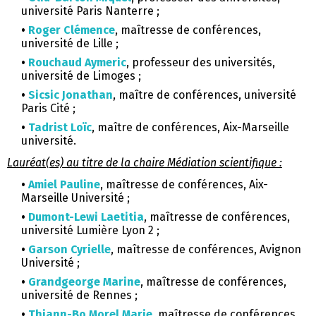
université Paris Nanterre ;
•
Roger Clémence
, maîtresse de conférences,
université de Lille ;
•
Rouchaud Aymeric
, professeur des universités,
université de Limoges ;
•
Sicsic Jonathan
, maître de conférences, université
Paris Cité ;
•
Tadrist Loïc
, maître de conférences, Aix-Marseille
université.
Lauréat(es) au titre de la chaire Médiation scientifique :
•
Amiel Pauline
, maîtresse de conférences, Aix-
Marseille Université ;
•
Dumont-Lewi Laetitia
, maîtresse de conférences,
université Lumière Lyon 2 ;
•
Garson Cyrielle
, maîtresse de conférences, Avignon
Université ;
•
Grandgeorge
Marine
, maîtresse de conférences,
université de Rennes ;
•
Thiann-Bo Morel Marie
, maîtresse de conférences,