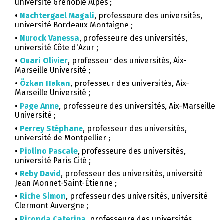
université Grenoble Alpes ;
•
Nachtergael Magali
, professeure des universités,
université Bordeaux Montaigne ;
•
Nurock Vanessa
, professeure des universités,
université Côte d'Azur ;
•
Ouari Olivier
, professeur des universités, Aix-
Marseille Université ;
•
Özkan Hakan
, professeur des universités, Aix-
Marseille Université ;
•
Page Anne
, professeure des universités, Aix-Marseille
Université ;
•
Perrey Stéphane
, professeur des universités,
université de Montpellier ;
•
Piolino Pascale
, professeure des universités,
université Paris Cité ;
•
Reby David
, professeur des universités, université
Jean Monnet-Saint-Étienne ;
•
Riche Simon
, professeur des universités, université
Clermont Auvergne ;
•
Riconda Caterina
, professeure des universités,