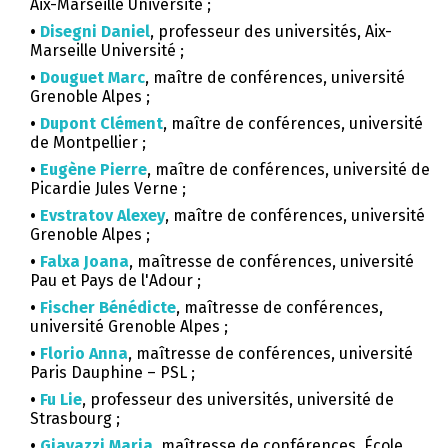
Aix-Marseille Université ;
•
Disegni Daniel
, professeur des universités, Aix-
Marseille Université ;
•
Douguet Marc
, maître de conférences, université
Grenoble Alpes ;
•
Dupont Clément
, maître de conférences, université
de Montpellier ;
•
Eugène Pierre
, maître de conférences, université de
Picardie Jules Verne ;
•
Evstratov Alexey
, maître de conférences, université
Grenoble Alpes ;
•
Falxa Joana
, maîtresse de conférences, université
Pau et Pays de l'Adour ;
•
Fischer Bénédicte
, maîtresse de conférences,
université Grenoble Alpes ;
•
Florio Anna
, maîtresse de conférences, université
Paris Dauphine – PSL ;
•
Fu Lie
, professeur des universités, université de
Strasbourg ;
•
Giavazzi Maria
, maîtresse de conférences, École