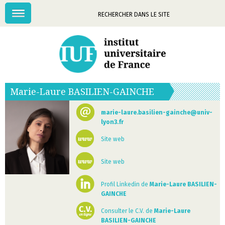
Menu
Mots-
clés
Marie-Laure
BASILIEN-GAINCHE
marie-laure.basilien-gainche@univ-
lyon3.fr
Site web
Site web
Profil Linkedin de
Marie-Laure BASILIEN-
GAINCHE
Consulter le C.V. de
Marie-Laure
BASILIEN-GAINCHE