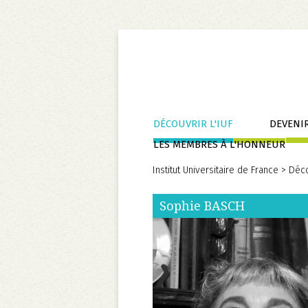
Aller
DÉCOUVRIR L'IUF
DEVENIR
au
LES MEMBRES À L'HONNEUR
contenu
Institut Universitaire de France
>
Déco
Sophie
BASCH