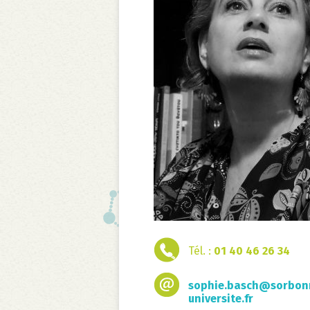
Tél. :
01 40 46 26 34
sophie.basch@sorbon
universite.fr