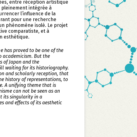
ées, entre réception artistique
t pleinement intégrée à
urrencer l’influence de la
irant pour une recherche
 un phénomène isolé. Le projet
ive comparatiste, et à
on esthétique.
e has proved to be one of the
to academicism. But the
ts of Japan and the
ll waiting for its historiography.
ion and scholarly reception, that
e history of representations, to
e. A unifying theme that is
ponisme can not be seen as an
its singularity in a
 and effects of its aesthetic