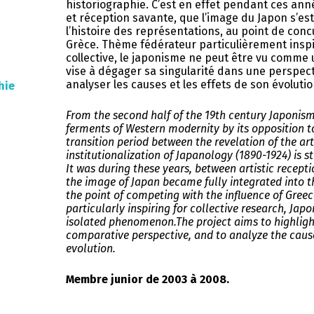
historiographie. C’est en effet pendant ces ann
et réception savante, que l’image du Japon s’es
l’histoire des représentations, au point de conc
Grèce. Thème fédérateur particulièrement insp
collective, le japonisme ne peut être vu comme
vise à dégager sa singularité dans une perspect
analyser les causes et les effets de son évoluti
hie
From the second half of the 19th century Japonism
ferments of Western modernity by its opposition 
transition period between the revelation of the ar
institutionalization of Japanology (1890-1924) is sti
It was during these years, between artistic recept
the image of Japan became fully integrated into th
the point of competing with the influence of Greec
particularly inspiring for collective research, Ja
isolated phenomenon.The project aims to highlight 
comparative perspective, and to analyze the causes
evolution.
Membre junior de 2003 à 2008.