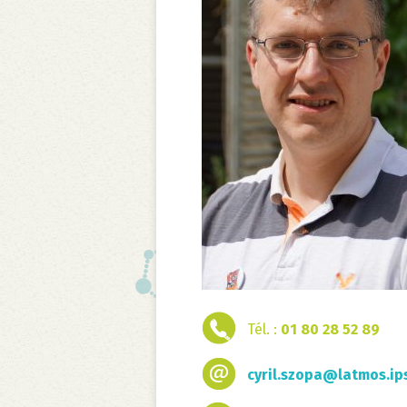
Tél. :
01 80 28 52 89
cyril.szopa@latmos.ips