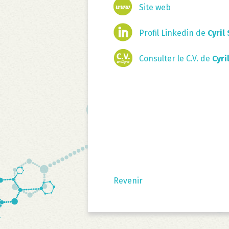
Site web
Profil Linkedin de
Cyril
Consulter le C.V. de
Cyri
Revenir
Aller