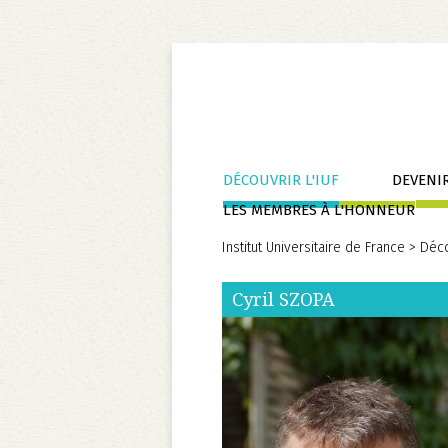
Aller
DÉCOUVRIR L'IUF
DEVENIR
au
LES MEMBRES À L'HONNEUR
contenu
Institut Universitaire de France
>
Déco
Cyril
SZOPA