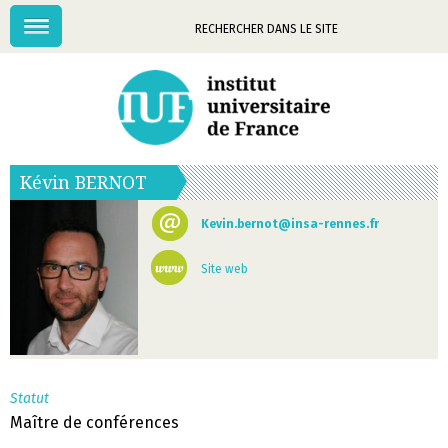
Menu
Mots-
clés
Kévin
BERNOT
Kevin.bernot@insa-rennes.fr
Site web
Statut
Maître de conférences