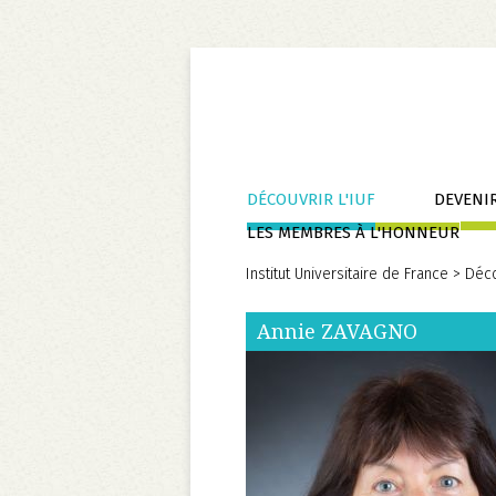
Aller
DÉCOUVRIR L'IUF
DEVENIR
au
LES MEMBRES À L'HONNEUR
contenu
Institut Universitaire de France
>
Déco
Annie
ZAVAGNO