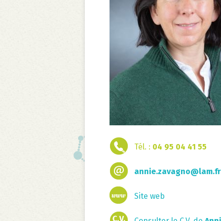
Tél. :
04 95 04 41 55
annie.zavagno@lam.fr
Site web
Consulter le C.V. de
Ann