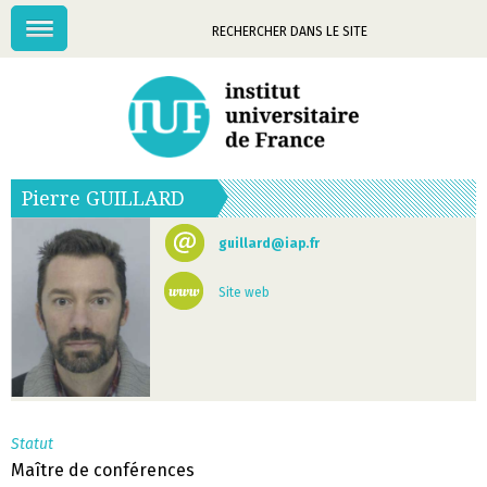
Menu
Mots-
clés
Pierre
GUILLARD
guillard@iap.fr
Site web
Statut
Maître de conférences