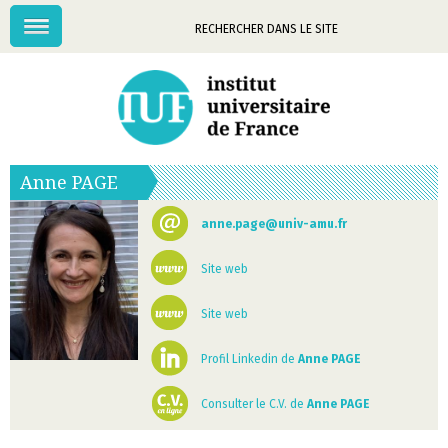
Menu
Mots-
clés
Anne
PAGE
anne.page@univ-amu.fr
Site web
Site web
Profil Linkedin de
Anne PAGE
Consulter le C.V. de
Anne PAGE