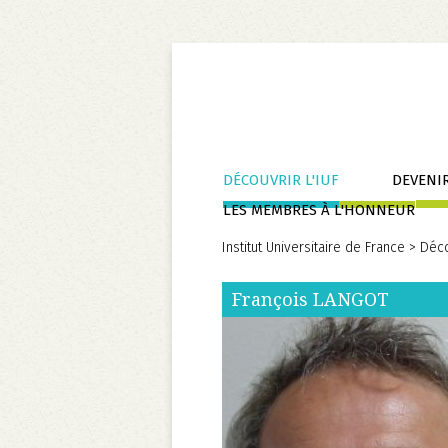
Aller
DÉCOUVRIR L'IUF
DEVENIR
au
LES MEMBRES À L'HONNEUR
contenu
Institut Universitaire de France
>
Déco
François
LANGOT