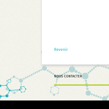
Revenir
Aller
NOUS CONTACTER
au
contenu