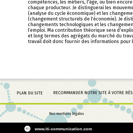
compétences, les métiers, l'âge, ou bien encore
chaque producteur. Je distinguerai les mouvem
(analyse du cycle économique) et les changeme
(changement structurels de l'économie). Je dist
changements technologiques et les changements
l’emploi. Ma contribution théorique sera d'expl
et long termes des agrégats du marché du travai
travail doit donc fournir des informations pour 
RECOMMANDER NOTRE SITE À VOTRE RÉ
PLAN DU SITE
Aller
Nos mentions légales
au
contenu
www.iti-communication.com