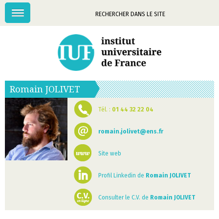
Menu
Mots-
clés
Romain
JOLIVET
Tél. :
01 44 32 22 04
romain.jolivet@ens.fr
Site web
Profil Linkedin de
Romain JOLIVET
Consulter le C.V. de
Romain JOLIVET