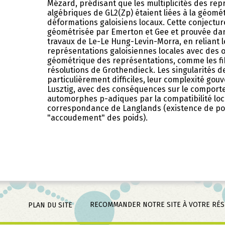
Mézard, prédisant que les multiplicités des re
algébriques de GL2(Zp) étaient liées à la géom
déformations galoisiens locaux. Cette conjectu
géométrisée par Emerton et Gee et prouvée da
travaux de Le-Le Hung-Levin-Morra, en reliant 
représentations galoisiennes locales avec des o
géométrique des représentations, comme les fib
résolutions de Grothendieck. Les singularités d
particulièrement difficiles, leur complexité gou
Lusztig, avec des conséquences sur le compor
automorphes p-adiques par la compatibilité loc
correspondance de Langlands (existence de p
"accoudement" des poids).
RECOMMANDER NOTRE SITE À VOTRE RÉ
PLAN DU SITE