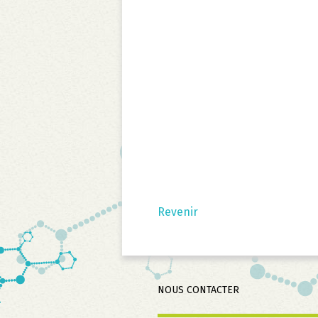
Revenir
Aller
NOUS CONTACTER
au
contenu