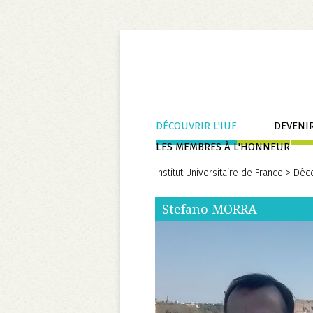
Aller
DÉCOUVRIR L'IUF
DEVENIR
au
LES MEMBRES À L'HONNEUR
contenu
Institut Universitaire de France
>
Déco
Stefano
MORRA