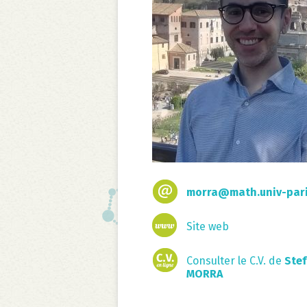
morra@math.univ-pari
Site web
Consulter le C.V. de
Ste
MORRA