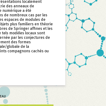
présentations localement
étrie des anneaux de
re numérique a été
ns de nombreux cas par les
les espaces de modules de
bjets plus familiers en théorie
res de Springer affines et les
e tels modèles locaux sont
vernée par les conjectures de
tement des formes
ale/globale de la
oints compagnons cachés ou
SEAU