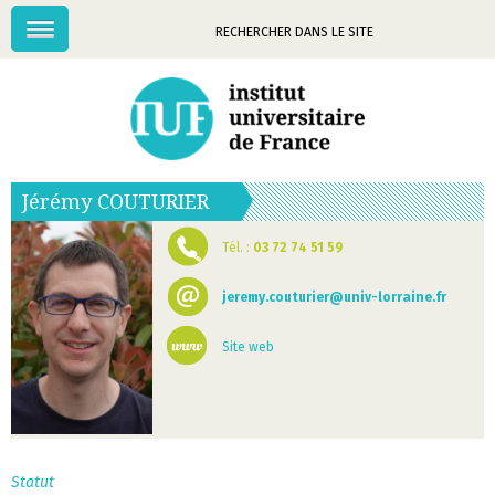
Menu
Mots-
clés
Jérémy
COUTURIER
Tél. :
03 72 74 51 59
jeremy.couturier@univ-lorraine.fr
Site web
Statut