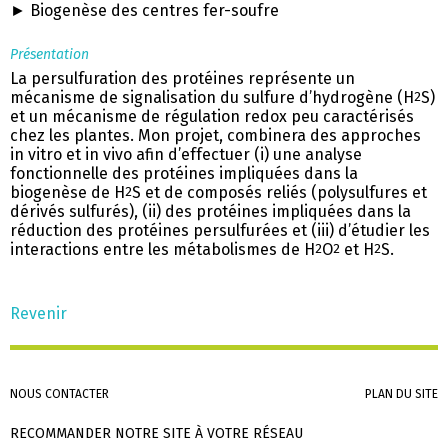
► Biogenèse des centres fer-soufre
Présentation
La persulfuration des protéines représente un
mécanisme de signalisation du sulfure d’hydrogène (H
S)
2
et un mécanisme de régulation redox peu caractérisés
chez les plantes. Mon projet, combinera des approches
in vitro et in vivo afin d’effectuer (i) une analyse
fonctionnelle des protéines impliquées dans la
biogenèse de H
S et de composés reliés (polysulfures et
2
dérivés sulfurés), (ii) des protéines impliquées dans la
réduction des protéines persulfurées et (iii) d’étudier les
interactions entre les métabolismes de H
O
et H
S.
2
2
2
Revenir
Aller
NOUS CONTACTER
PLAN DU SITE
au
contenu
RECOMMANDER NOTRE SITE À VOTRE RÉSEAU