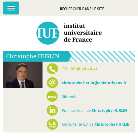
Menu
Mots-
clés
Christophe
HURLIN
Tél. :
02 38 49 40 47
christophe.hurlin@univ-orleans.fr
Site web
Profil Linkedin de
Christophe HURLIN
Consulter le C.V. de
Christophe HURLIN