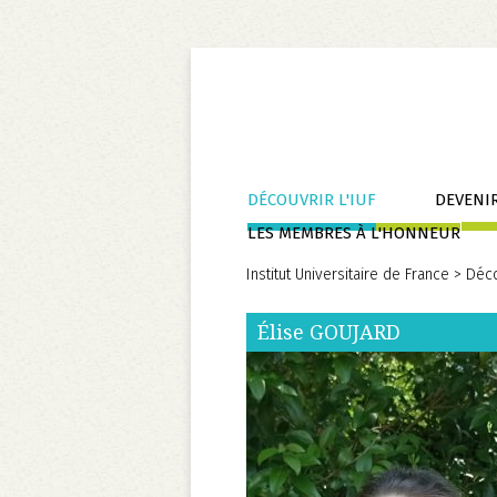
Aller
DÉCOUVRIR L'IUF
DEVENIR
au
LES MEMBRES À L'HONNEUR
contenu
Institut Universitaire de France
>
Déco
Élise
GOUJARD