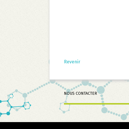
Revenir
Aller
NOUS CONTACTER
au
contenu