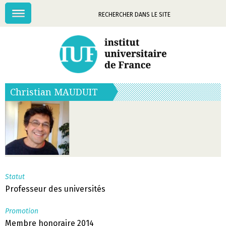
Menu
Mots-
clés
Christian
MAUDUIT
Statut
Professeur des universités
Promotion
Membre honoraire 2014