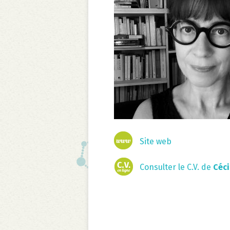
Site web
Consulter le C.V. de
Céc