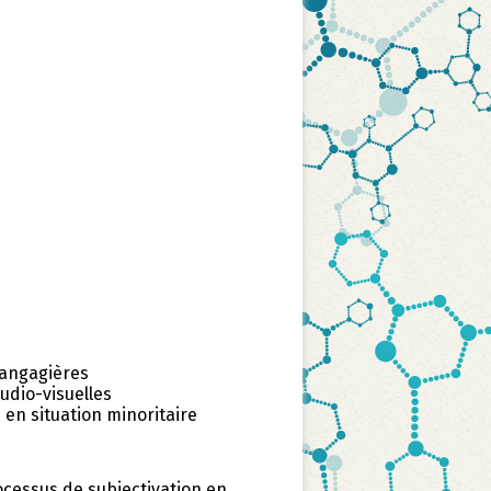
langagières
udio-visuelles
en situation minoritaire
rocessus de subjectivation en