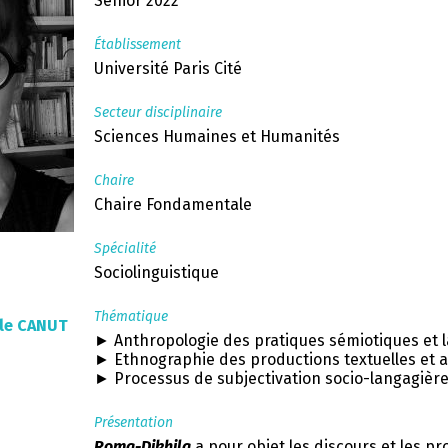
Senior 2022
Établissement
Université Paris Cité
Secteur disciplinaire
Sciences Humaines et Humanités
Chaire
Chaire Fondamentale
Spécialité
Sociolinguistique
Thématique
ile CANUT
► Anthropologie des pratiques sémiotiques et 
► Ethnographie des productions textuelles et a
► Processus de subjectivation socio-langagière 
Présentation
Roma-Dikhila
a pour objet les discours et les p