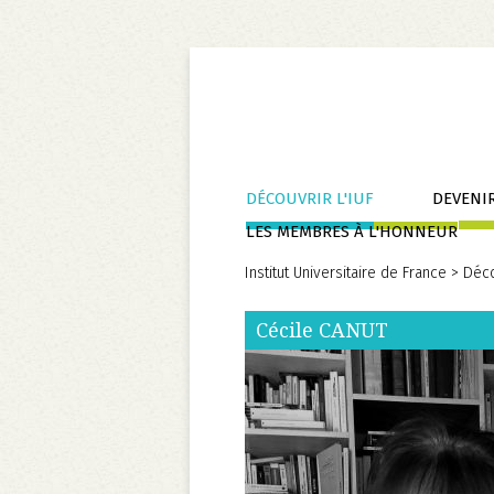
Aller
DÉCOUVRIR L'IUF
DEVENIR
au
LES MEMBRES À L'HONNEUR
contenu
Institut Universitaire de France
>
Déco
Cécile
CANUT