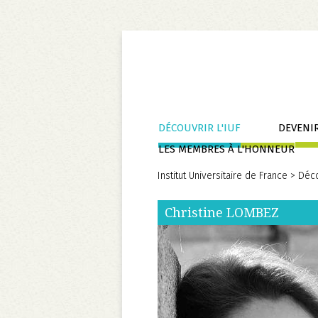
Aller
DÉCOUVRIR L'IUF
DEVENIR
au
LES MEMBRES À L'HONNEUR
contenu
Institut Universitaire de France
>
Déco
Christine
LOMBEZ