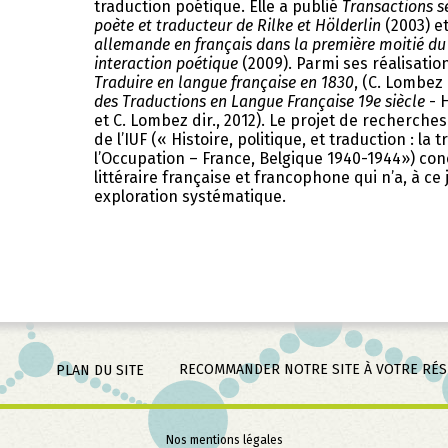
traduction poétique. Elle a publié
Transactions se
poète et traducteur de Rilke et Hölderlin
(2003) e
allemande en français dans la première moitié du 
interaction poétique
(2009). Parmi ses réalisation
Traduire en langue française en 1830
, (C. Lombez d
des Traductions en Langue Française 19e siècle
- H
et C. Lombez dir., 2012). Le projet de recherche
de l’IUF (« Histoire, politique, et traduction : la 
l’Occupation – France, Belgique 1940-1944») con
littéraire française et francophone qui n’a, à ce j
exploration systématique.
RECOMMANDER NOTRE SITE À VOTRE RÉ
PLAN DU SITE
Aller
Nos mentions légales