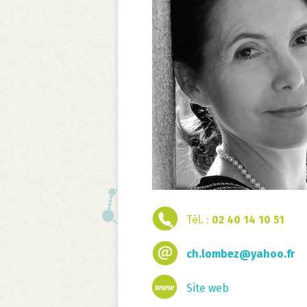
Tél. :
02 40 14 10 51
ch.lombez@yahoo.fr
Site web