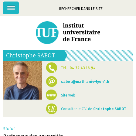
Menu
Mots-
clés
Christophe
SABOT
Tél. :
04 72 43 16 94
sabot@math.univ-lyon1.fr
Site web
Consulter le C.V. de
Christophe SABOT
Statut