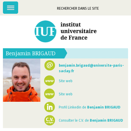
Menu
Mots-
clés
Benjamin
BRIGAUD
benjamin.brigaud@universite-paris-
saclay.fr
Site web
Site web
Profil Linkedin de
Benjamin BRIGAUD
Consulter le C.V. de
Benjamin BRIGAUD