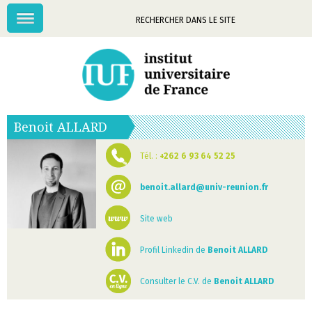
Menu
Mots-
clés
Benoit
ALLARD
Tél. :
+262 6 93 64 52 25
benoit.allard@univ-reunion.fr
Site web
Profil Linkedin de
Benoit ALLARD
Consulter le C.V. de
Benoit ALLARD