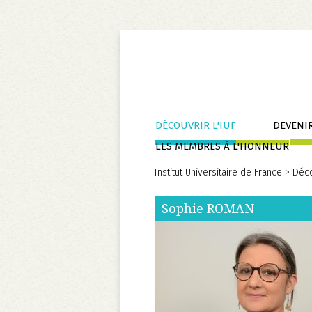
Aller
DÉCOUVRIR L'IUF
DEVENIR
au
LES MEMBRES À L'HONNEUR
contenu
Institut Universitaire de France
>
Déco
Sophie
ROMAN