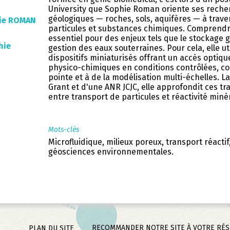
University que Sophie Roman oriente ses recher
géologiques — roches, sols, aquifères — à traver
ie ROMAN
particules et substances chimiques. Comprendr
essentiel pour des enjeux tels que le stockage g
hie
gestion des eaux souterraines. Pour cela, elle uti
dispositifs miniaturisés offrant un accès optiq
physico-chimiques en conditions contrôlées, c
pointe et à de la modélisation multi-échelles. L
Grant et d'une ANR JCJC, elle approfondit ces tr
entre transport de particules et réactivité miné
Mots-clés
Microfluidique, milieux poreux, transport réact
géosciences environnementales.
RECOMMANDER NOTRE SITE À VOTRE RÉ
PLAN DU SITE