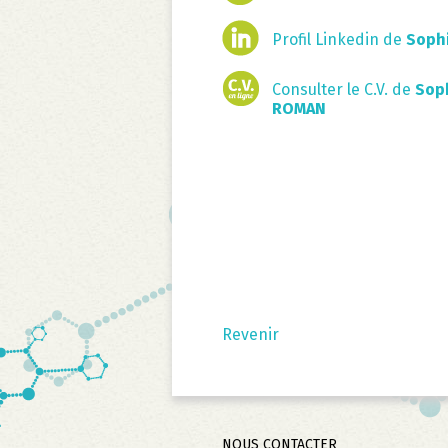
Profil Linkedin de
Soph
Consulter le C.V. de
Sop
ROMAN
Revenir
Aller
NOUS CONTACTER
au