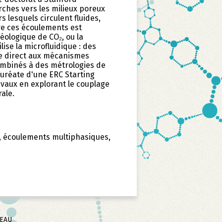
ches vers les milieux poreux
s lesquels circulent fluides,
e ces écoulements est
éologique de CO₂, ou la
lise la microfluidique : des
ue direct aux mécanismes
ombinés à des métrologies de
auréate d'une ERC Starting
avaux en explorant le couplage
rale.
if, écoulements multiphasiques,
SEAU