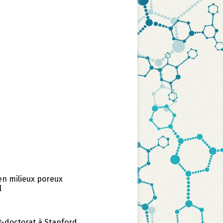
 en milieux poreux
l
t-doctorat à Stanford