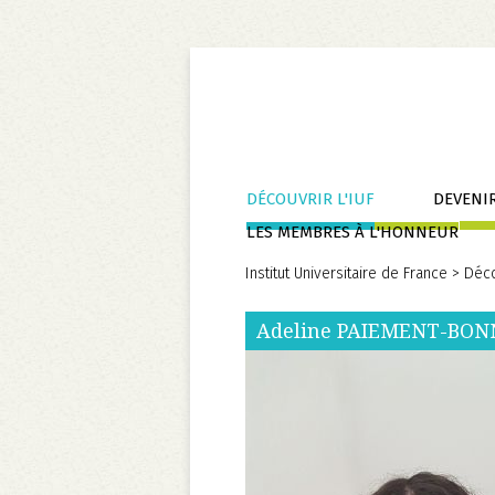
Aller
DÉCOUVRIR L'IUF
DEVENIR
au
LES MEMBRES À L'HONNEUR
contenu
Institut Universitaire de France
>
Déco
Adeline
PAIEMENT-BON