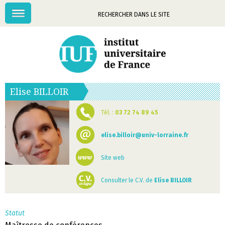
Menu
Mots-
clés
Elise
BILLOIR
Tél. :
03 72 74 89 45
elise.billoir@univ-lorraine.fr
Site web
Consulter le C.V. de
Elise BILLOIR
Statut