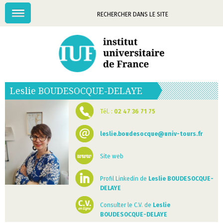
Menu
Mots-
clés
Leslie
BOUDESOCQUE-DELAYE
Tél. :
02 47 36 71 75
leslie.boudesocque@univ-tours.fr
Site web
Profil Linkedin de
Leslie BOUDESOCQUE-
DELAYE
Consulter le C.V. de
Leslie
BOUDESOCQUE-DELAYE