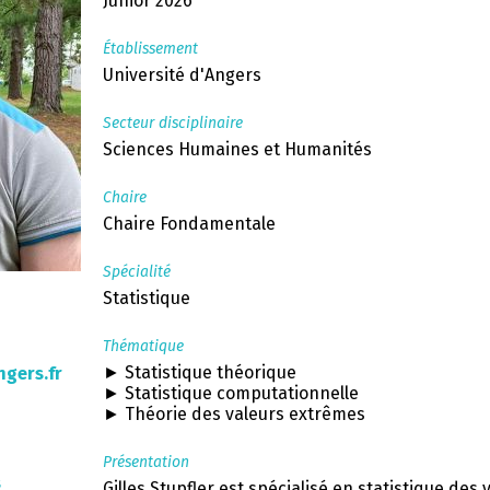
Junior 2026
Établissement
Université d'Angers
Secteur disciplinaire
Sciences Humaines et Humanités
Chaire
Chaire Fondamentale
Spécialité
Statistique
Thématique
► Statistique théorique
ngers.fr
► Statistique computationnelle
► Théorie des valeurs extrêmes
Présentation
s
Gilles Stupfler est spécialisé en statistique des