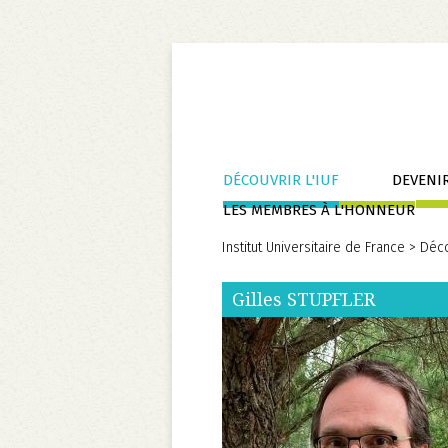
Aller
DÉCOUVRIR L'IUF
DEVENIR
au
LES MEMBRES À L'HONNEUR
contenu
Institut Universitaire de France
>
Déco
Gilles
STUPFLER