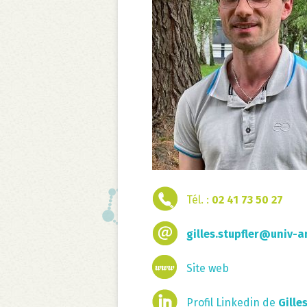
Tél. :
02 41 73 50 27
gilles.stupfler@univ-a
Site web
Profil Linkedin de
Gille