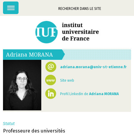
Menu
Mots-
clés
Adriana
MORANA
adriana.morana@univ-st-etienne.fr
Site web
Profil Linkedin de
Adriana MORANA
Statut
Professeure des universités