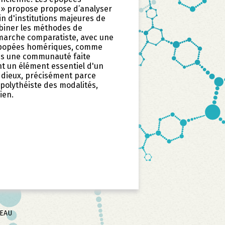
» propose propose d’analyser
n d'institutions majeures de
combiner les méthodes de
émarche comparatiste, avec une
 épopées homériques, comme
ns une communauté faite
t un élément essentiel d'un
es dieux, précisément parce
polythéiste des modalités,
ien.
SEAU