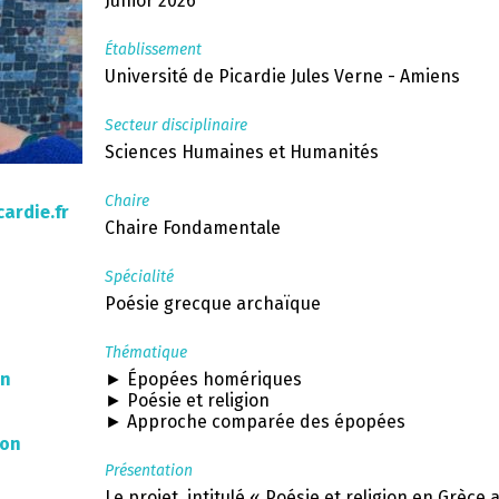
Junior 2026
Établissement
Université de Picardie Jules Verne - Amiens
Secteur disciplinaire
Sciences Humaines et Humanités
Chaire
ardie.fr
Chaire Fondamentale
Spécialité
Poésie grecque archaïque
Thématique
n
► Épopées homériques
► Poésie et religion
► Approche comparée des épopées
on
Présentation
Le projet, intitulé « Poésie et religion en Grèc