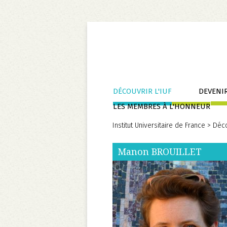
Aller
DÉCOUVRIR L'IUF
DEVENIR
au
LES MEMBRES À L'HONNEUR
contenu
Institut Universitaire de France
>
Déco
Manon
BROUILLET