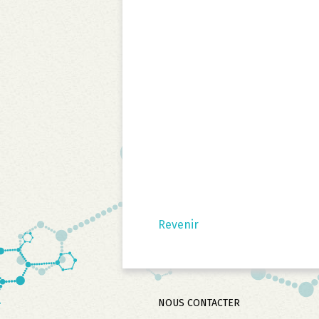
Revenir
Aller
NOUS CONTACTER
au
contenu