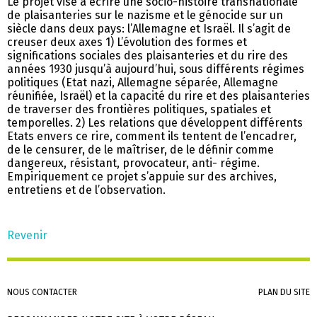
Le projet vise à écrire une socio-histoire transnationale
de plaisanteries sur le nazisme et le génocide sur un
siècle dans deux pays: l’Allemagne et Israël. Il s’agit de
creuser deux axes 1) L’évolution des formes et
significations sociales des plaisanteries et du rire des
années 1930 jusqu’à aujourd’hui, sous différents régimes
politiques (Etat nazi, Allemagne séparée, Allemagne
réunifiée, Israël) et la capacité du rire et des plaisanteries
de traverser des frontières politiques, spatiales et
temporelles. 2) Les relations que développent différents
Etats envers ce rire, comment ils tentent de l’encadrer,
de le censurer, de le maîtriser, de le définir comme
dangereux, résistant, provocateur, anti- régime.
Empiriquement ce projet s’appuie sur des archives,
entretiens et de l’observation.
Revenir
Aller
NOUS CONTACTER
PLAN DU SITE
au
contenu