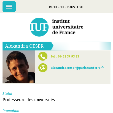
Menu
Mots-
clés
Alexandra
OESER
Tél. :
06 62 37 93 83
alexandra.oeser@parisnanterre.fr
Statut
Professeure des universités
Promotion