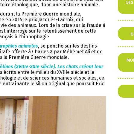
LES
stoire éthologique, donc une histoire animale.
x durant la Première Guerre mondiale,
e en 2014 le prix Jacques-Lacroix, qui
ie des animaux. Lors de la crise sur la fraude à
 est interrogé sur le retentissement de cette
O
rançais à l'hippophagie.
graphies animales
, se penche sur les destins
rafe offerte à Charles X par Méhémet Ali et de
s la Première Guerre mondiale.
MOD
élines (XVIIIe-XXIe siècle). Les chats créent leur
écrits entre le milieu du XVIIIe siècle et le
thologie et de sciences humaines et sociales, ce
entraînante le sillon original que poursuit Éric