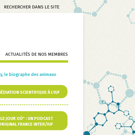
Mots-
clés
ACTUALITÉS DE NOS MEMBRES
ay, le biographe des animaux
ÉDIATION SCIENTIFIQUE À L'IUF
u
"LE JOUR OÙ" : UN PODCAST
ORIGINAL FRANCE INTER/IUF