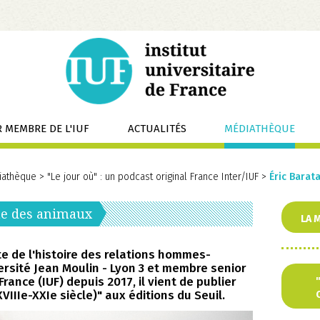
 MEMBRE DE L'IUF
ACTUALITÉS
MÉDIATHÈQUE
iathèque
>
"Le jour où" : un podcast original France Inter/IUF
>
Éric Barat
Aller
phe des animaux
LA M
au
conten
te de l'histoire des relations hommes-
ersité Jean Moulin - Lyon 3 et membre senior
 France (IUF) depuis 2017, il vient de publier
VIIIe-XXIe siècle)" aux éditions du Seuil.