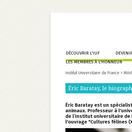
Aller
DÉCOUVRIR L'IUF
DEVENIR
au
LES MEMBRES À L'HONNEUR
contenu
Institut Universitaire de France
>
Méd
Éric Baratay, le biogra
Éric Baratay est un spécialis
animaux. Professeur à l'univ
de l’Institut universitaire de
l'ouvrage "Cultures félines (X