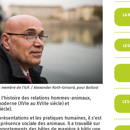
LA 
LES
t membre de l’IUF. / Alexander Roth-Grisard, pour Ballast
e l'histoire des relations hommes-animaux,
LES
derne (XVIe au XVIIIe siècle) et
ècle).
eprésentations et les pratiques humaines, il s'est
 présence sociale des animaux. Il a travaillé sur
comportements des bêtes de manière à bâtir une