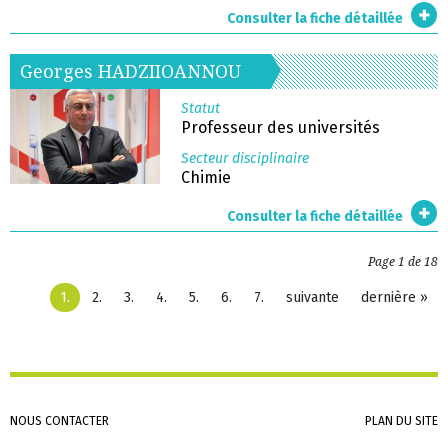
Consulter la fiche détaillée
Georges
HADZIIOANNOU
Statut
Professeur des universités
Secteur disciplinaire
Chimie
Consulter la fiche détaillée
Page 1 de 18
1
2
3
4
5
6
7
suivante
dernière »
Aller
NOUS CONTACTER
PLAN DU SITE
au
contenu