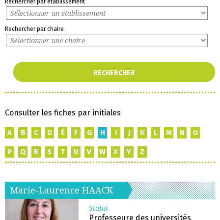
Rechercher par établissement
Rechercher par chaire
Consulter les fiches par initiales
A
B
C
D
É
F
G
H
I
J
K
L
M
N
O
P
Q
R
S
T
U
V
W
X
Y
Z
Marie-Laurence
HAACK
Statut
Professeure des universités