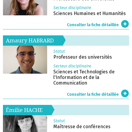
Secteur disciplinaire
Sciences Humaines et Humanités
Consulter la fiche détaillée
Amaury
HABRARD
Statut
Professeur des universités
Secteur disciplinaire
Sciences et Technologies de
l'Information et de la
Communication
Consulter la fiche détaillée
Émilie
HACHE
Statut
Maîtresse de conférences