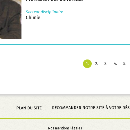
Secteur disciplinaire
Chimie
1
2
3
4
5
RECOMMANDER NOTRE SITE À VOTRE RÉ
PLAN DU SITE
Aller
Nos mentions légales