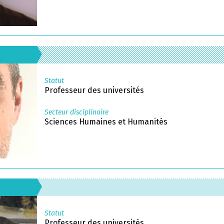
Statut
Professeur des universités
Secteur disciplinaire
Sciences Humaines et Humanités
Statut
Professeur des universités