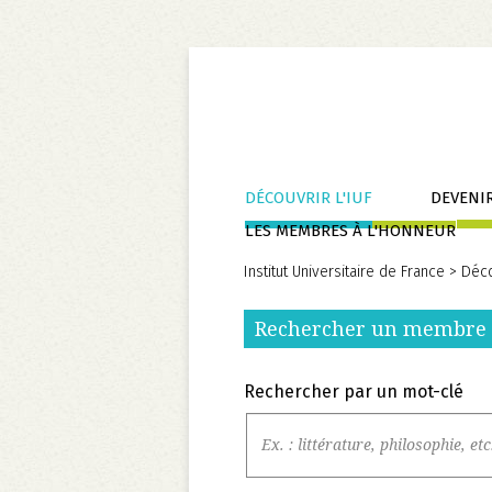
Aller
DÉCOUVRIR L'IUF
DEVENIR
au
LES MEMBRES À L'HONNEUR
contenu
Institut Universitaire de France
>
Déco
Rechercher un membre
Rechercher par un mot-clé