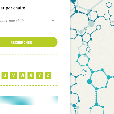
er par chaire
U
V
W
X
Y
Z