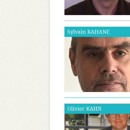
Sylvain
KAHANE
Olivier
KAHN