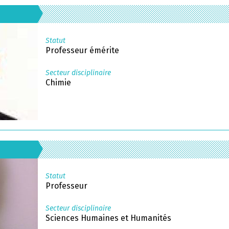
Statut
Professeur émérite
Secteur disciplinaire
Chimie
Statut
Professeur
Secteur disciplinaire
Sciences Humaines et Humanités