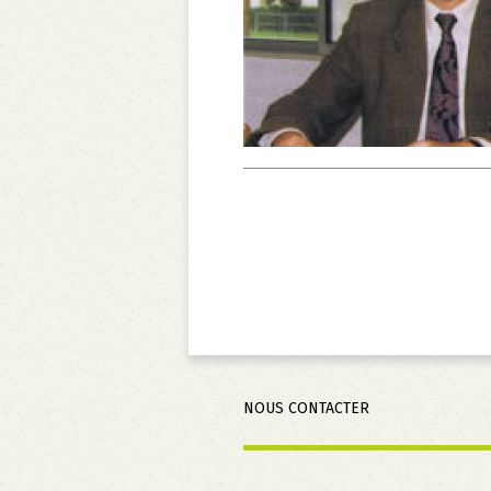
Aller
NOUS CONTACTER
au
contenu