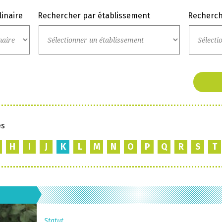
linaire
Rechercher par établissement
Recherch
es
H
I
J
K
L
M
N
O
P
Q
R
S
T
Statut