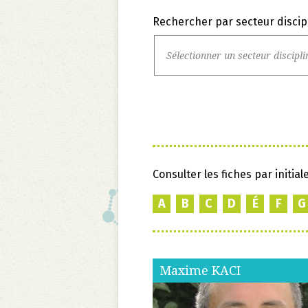
Rechercher par secteur discip
Consulter les fiches par initial
A
B
C
D
É
F
G
Maxime
KACI